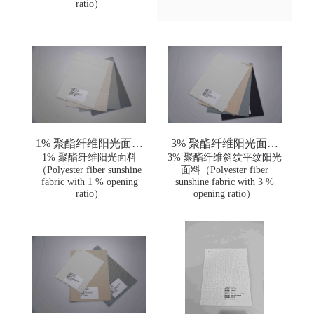
ratio）
1% 聚酯纤维阳光面料
3% 聚酯纤维阳光面料
1% 聚酯纤维阳光面料
（Polyester fiber
3% 聚酯纤维斜纹平纹阳光
（Polyester fiber
（Polyester fiber sunshine
面料（Polyester fiber
sunshine fabric with 1 %
sunshine fabric with 3 %
fabric with 1 % opening
sunshine fabric with 3 %
opening ratio）
opening ratio）
ratio）
opening ratio）