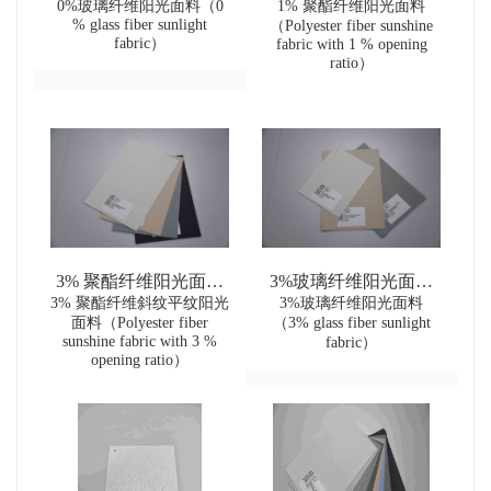
（0 % glass fiber sunlight
0%玻璃纤维阳光面料（0
1% 聚酯纤维阳光面料
（Polyester fiber
% glass fiber sunlight
（Polyester fiber sunshine
sunshine fabric with 1 %
fabric）
fabric）
fabric with 1 % opening
opening ratio）
ratio）
3% 聚酯纤维阳光面料
3%玻璃纤维阳光面料
3% 聚酯纤维斜纹平纹阳光
（Polyester fiber
（3% glass fiber sunlight
3%玻璃纤维阳光面料
面料（Polyester fiber
（3% glass fiber sunlight
sunshine fabric with 3 %
fabric）
sunshine fabric with 3 %
fabric）
opening ratio）
opening ratio）