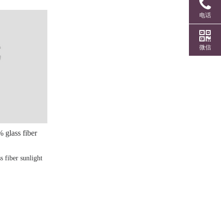
电话
微信
ss fiber
er sunlight